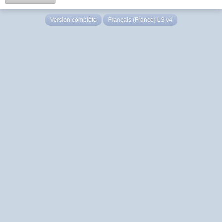
Version complète
Français (France) LS v4