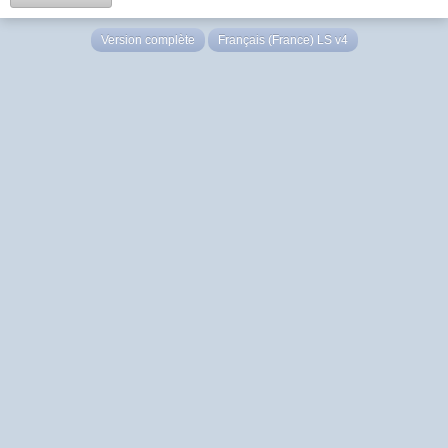
Version complète
Français (France) LS v4