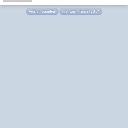
Version complète
Français (France) LS v4