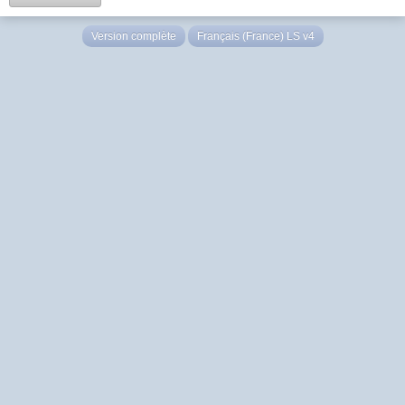
Version complète
Français (France) LS v4