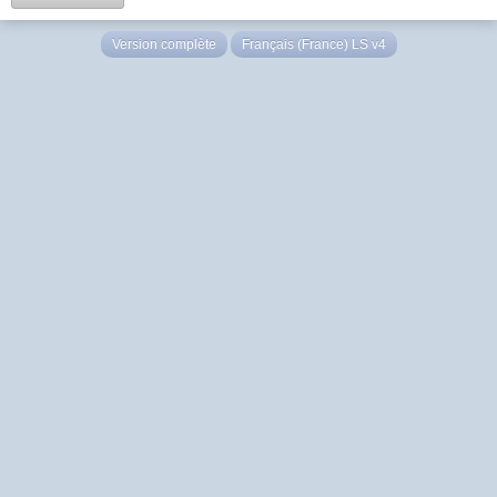
Version complète
Français (France) LS v4