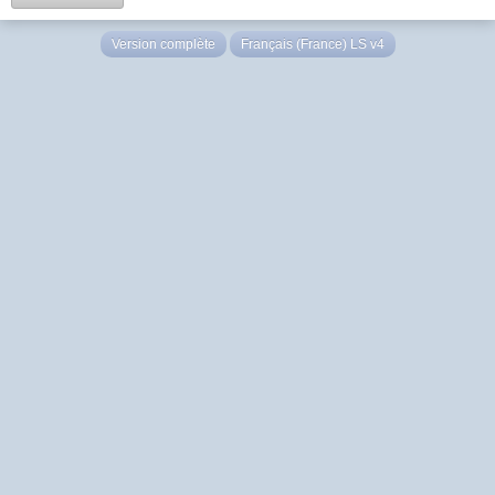
Version complète
Français (France) LS v4