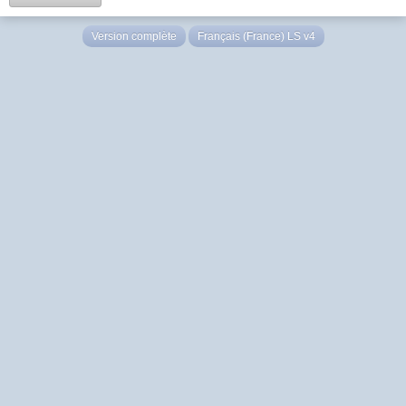
Version complète
Français (France) LS v4