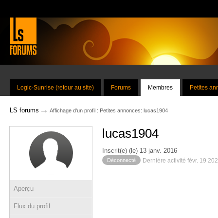
Logic-Sunrise (retour au site)
Forums
Membres
Petites a
→
LS forums
Affichage d'un profil : Petites annonces: lucas1904
lucas1904
Inscrit(e) (le) 13 janv. 2016
Déconnecté
Dernière activité févr. 19 20
Aperçu
Flux du profil