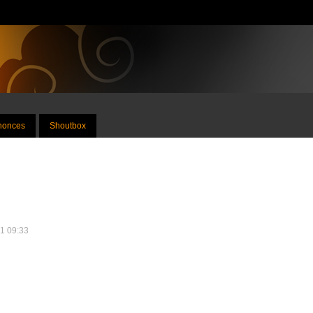
nnonces
Shoutbox
21 09:33