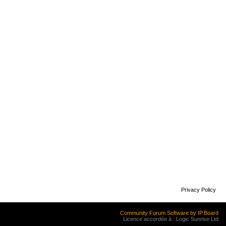
Privacy Policy
Community Forum Software by IP.Board
Licence accordée à : Logic Sunrise Ltd