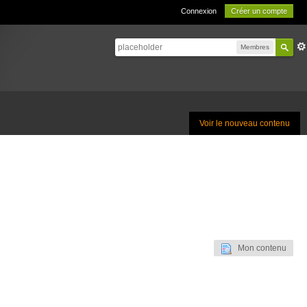
Connexion
Créer un compte
Membres
Voir le nouveau contenu
Mon contenu