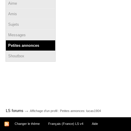
Aime
Amis
Sujets
Messages
Petites annonces
Shoutbox
→
LS forums
Affichage d'un profil : Petites annonces: lucas1904
Changer le thème
Français (France) LS v4
Aide