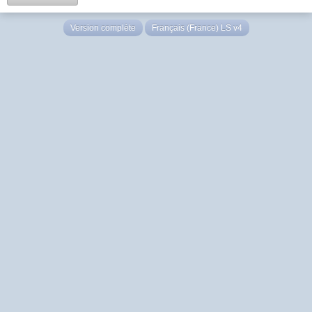
Version complète
Français (France) LS v4