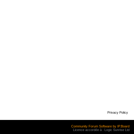
Privacy Policy
Community Forum Software by IP.Board
Licence accordée à : Logic Sunrise Ltd