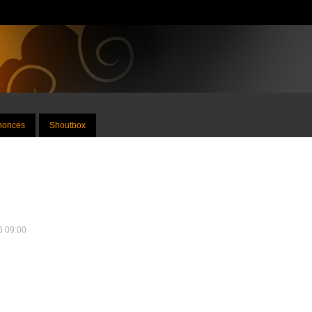
nnonces
Shoutbox
16 09:00