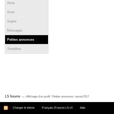
Aime
Amis
Sujets
Messages
Petites annonces
Shoutbox
→
LS forums
Affichage d'un profil : Petites annonces: naruto7517
Changer le thème
Français (France) LS v4
Aide