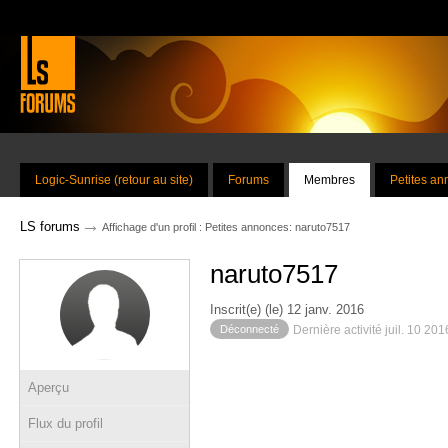
Logic-Sunrise (retour au site)
Forums
Membres
Petites a
→
LS forums
Affichage d'un profil : Petites annonces: naruto7517
naruto7517
Inscrit(e) (le) 12 janv. 2016
Déconnecté
Dernière activité juil. 10 20
Aperçu
Flux du profil