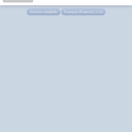
Version complète
Français (France) LS v4