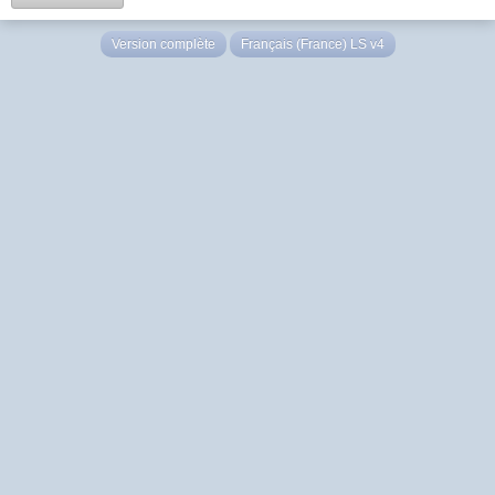
Version complète
Français (France) LS v4