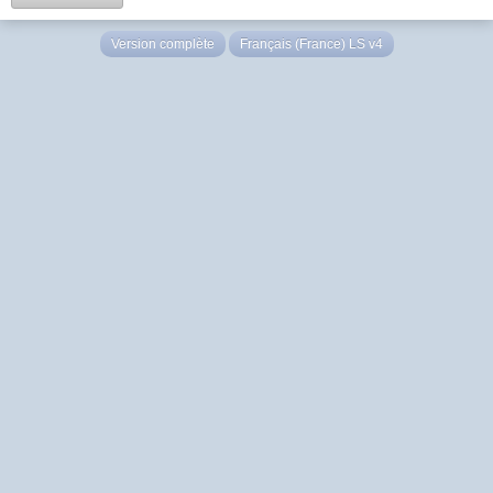
Version complète
Français (France) LS v4