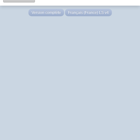
Version complète
Français (France) LS v4