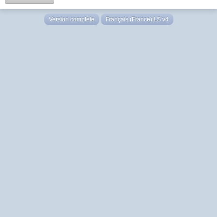
Version complète
Français (France) LS v4