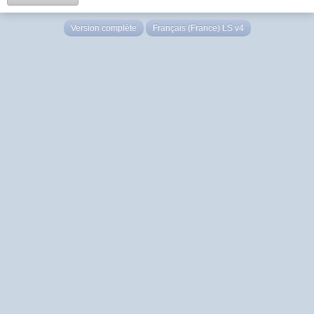
Version complète
Français (France) LS v4