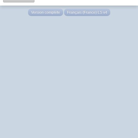
Version complète
Français (France) LS v4