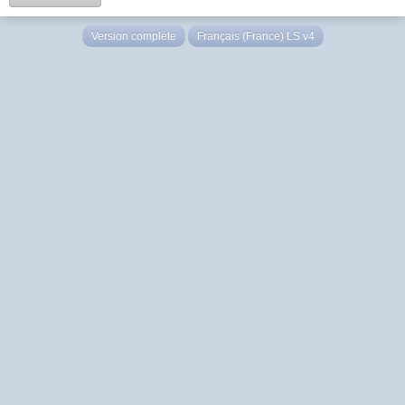
Version complète
Français (France) LS v4