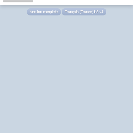
Version complète
Français (France) LS v4