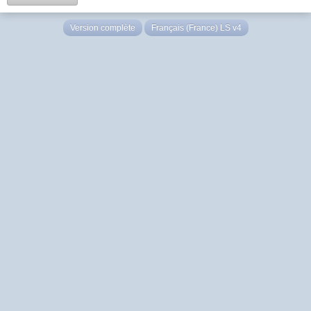
Version complète
Français (France) LS v4