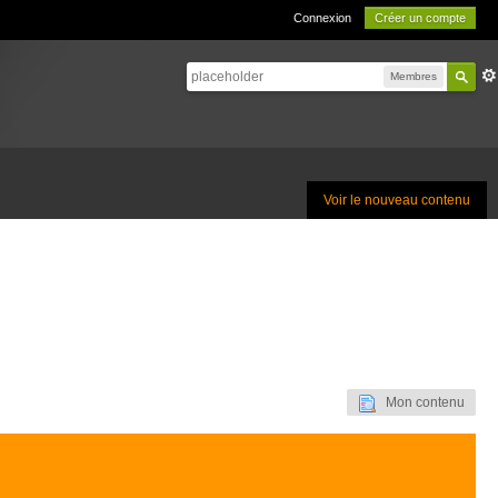
Connexion
Créer un compte
Membres
Voir le nouveau contenu
Mon contenu