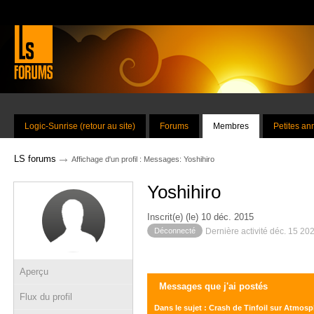
Logic-Sunrise (retour au site)
Forums
Membres
Petites a
→
LS forums
Affichage d'un profil : Messages: Yoshihiro
Yoshihiro
Inscrit(e) (le) 10 déc. 2015
Déconnecté
Dernière activité déc. 15 20
Aperçu
Messages que j'ai postés
Flux du profil
Dans le sujet : Crash de Tinfoil sur Atmosp