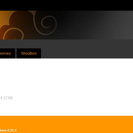
nnonces
Shoutbox
24 17:09
here 0.10.3