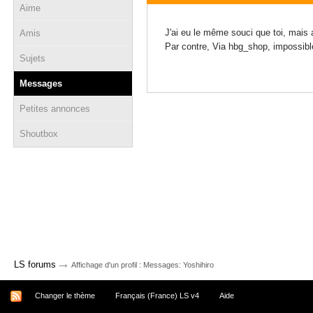
Aime
16 juin 2020 - 19:42
J'ai eu le même souci que toi, mais 
Amis
Par contre, Via hbg_shop, impossibl
Sujets
Messages
Petites annonces
Shoutbox
→
LS forums
Affichage d'un profil : Messages: Yoshihiro
Changer le thème
Français (France) LS v4
Aide