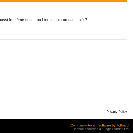
ussi le même souci, ou bien je suis un cas isolé ?
Privacy Policy
Community Forum Software by IP.Board
Licence accordée à : Logic Sunrise Ltd