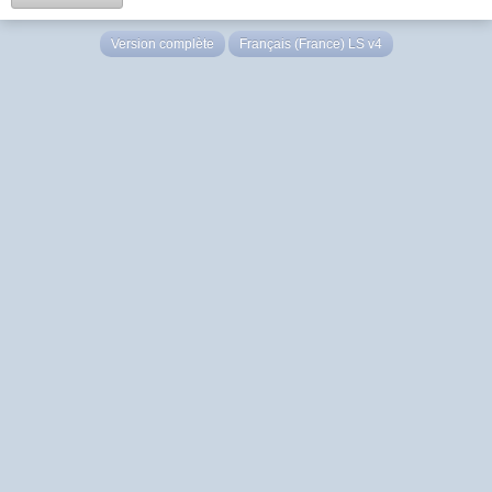
Version complète
Français (France) LS v4