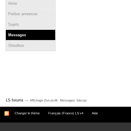
Aime
Petites annonces
Sujets
Messages
Shoutbox
→
LS forums
Affichage d'un profil : Messages: lolscop
Changer le thème
Français (France) LS v4
Aide