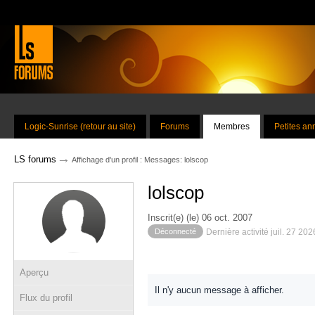
Logic-Sunrise (retour au site)
Forums
Membres
Petites a
→
LS forums
Affichage d'un profil : Messages: lolscop
lolscop
Inscrit(e) (le) 06 oct. 2007
Déconnecté
Dernière activité juil. 27 20
Aperçu
Il n'y aucun message à afficher.
Flux du profil