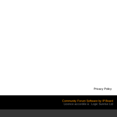
Privacy Policy
Community Forum Software by IP.Board
Licence accordée à : Logic Sunrise Ltd