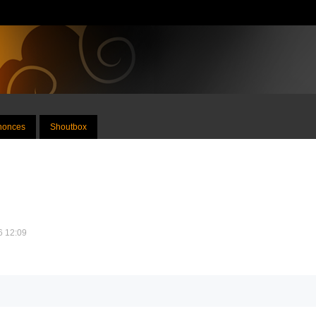
nnonces
Shoutbox
26 12:09