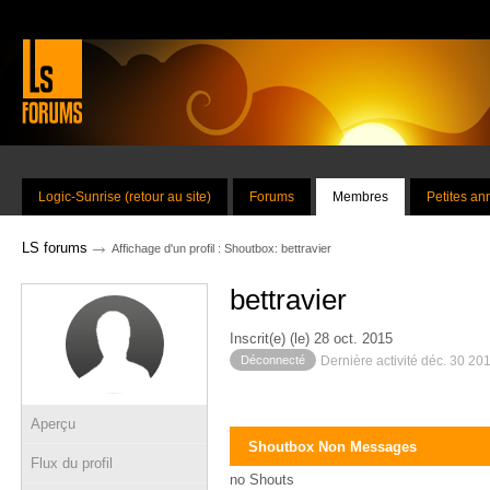
Logic-Sunrise (retour au site)
Forums
Membres
Petites a
→
LS forums
Affichage d'un profil : Shoutbox: bettravier
bettravier
Inscrit(e) (le) 28 oct. 2015
Déconnecté
Dernière activité déc. 30 20
Aperçu
Shoutbox Non Messages
Flux du profil
no Shouts