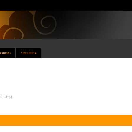
nnonces
Shoutbox
15 14:34