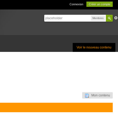
Connexion
Créer un compte
Membres
Voir le nouveau contenu
Mon contenu