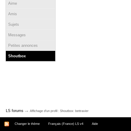
Aime
Amis
Sujets
Messages
Petites annonces
Shoutbox
→
LS forums
Affichage d'un profil : Shoutbox: bettravier
Changer le thème
Français (France) LS v4
Aide