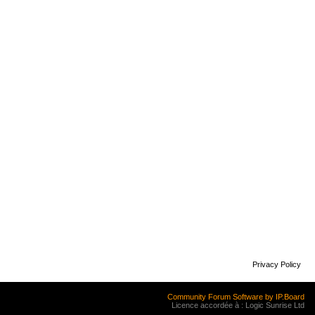
Privacy Policy
Community Forum Software by IP.Board
Licence accordée à : Logic Sunrise Ltd