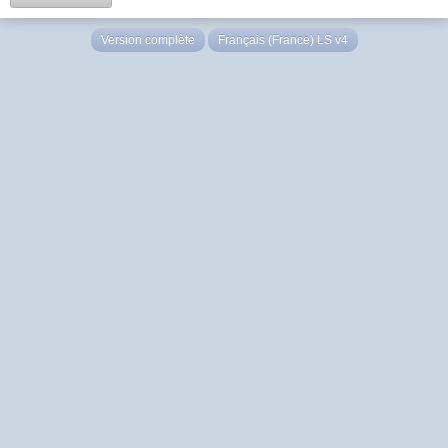
Version complète
Français (France) LS v4