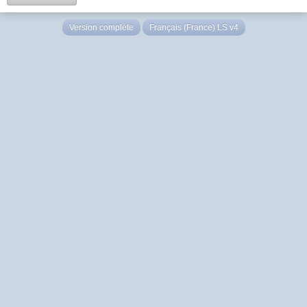
Version complète
Français (France) LS v4