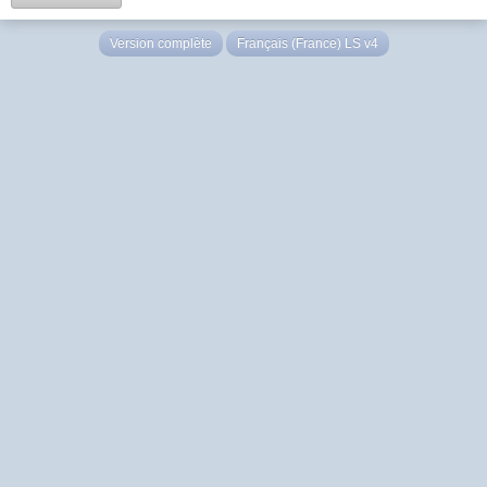
Version complète
Français (France) LS v4