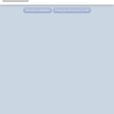
Version complète
Français (France) LS v4