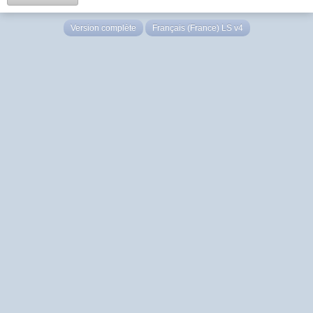
Version complète
Français (France) LS v4