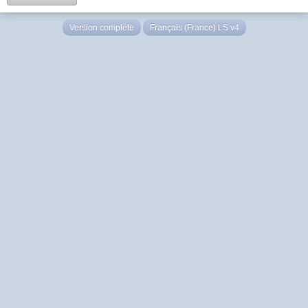
Version complète
Français (France) LS v4