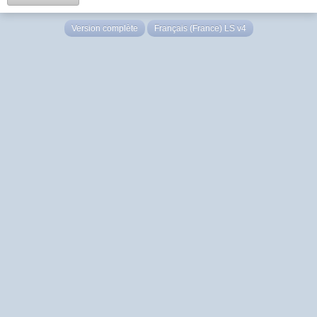
Version complète
Français (France) LS v4