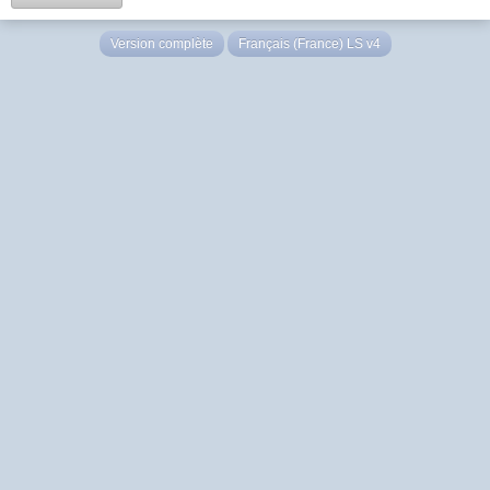
Version complète
Français (France) LS v4