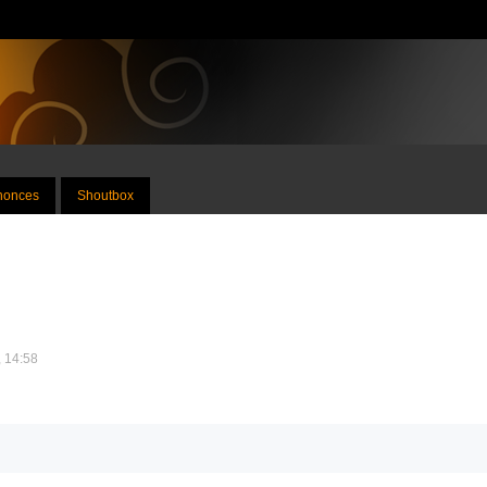
nnonces
Shoutbox
, 14:58