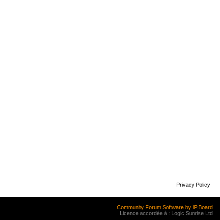
Privacy Policy
Community Forum Software by IP.Board
Licence accordée à : Logic Sunrise Ltd