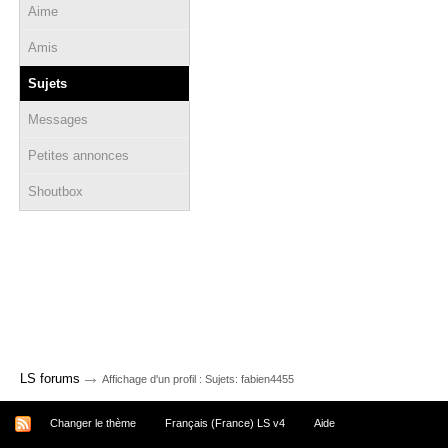
Aime
Amis
Sujets
Messages
Petites annonces
Shoutbox
→
LS forums
Affichage d'un profil : Sujets: fabien4455
Changer le thème
Français (France) LS v4
Aide