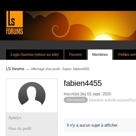
Logic-Sunrise (retour au site)
Forums
Membres
Petites a
→
LS forums
Affichage d'un profil : Sujets: fabien4455
fabien4455
Inscrit(e) (le) 01 sept. 2015
Déconnecté
Dernière activité aujourd'hui
Aperçu
Il n'y a aucun sujet à afficher
Flux du profil