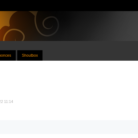
nnonces
Shoutbox
022 11:14