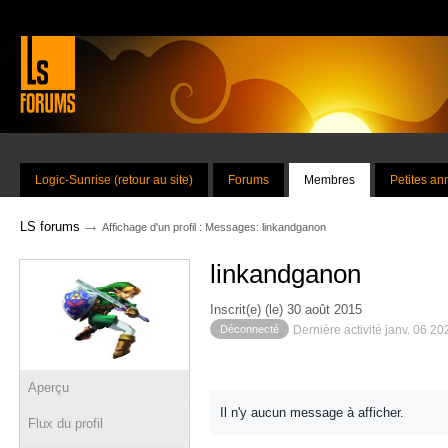
Logic-Sunrise (retour au site)
Forums
Membres
Petites a
→
LS forums
Affichage d'un profil : Messages: linkandganon
linkandganon
Inscrit(e) (le) 30 août 2015
Déconnecté
Dernière activité janv. 06 2
Aperçu
Il n'y aucun message à afficher.
Flux du profil