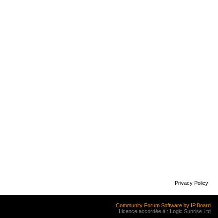
Privacy Policy
Community Forum Software by IP.Board
Licence accordée à : Logic Sunrise Ltd