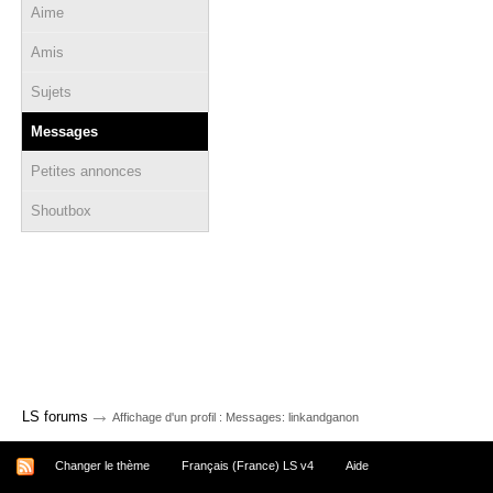
Aime
Amis
Sujets
Messages
Petites annonces
Shoutbox
→
LS forums
Affichage d'un profil : Messages: linkandganon
Changer le thème
Français (France) LS v4
Aide