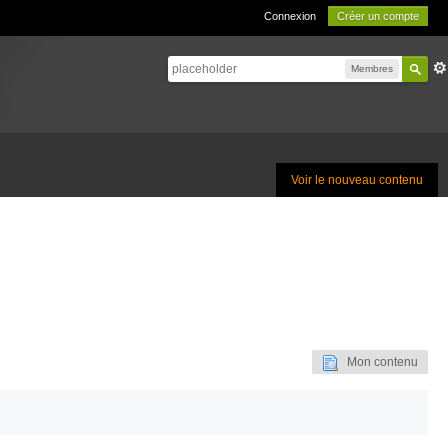
Connexion
Créer un compte
Membres
Voir le nouveau contenu
Mon contenu