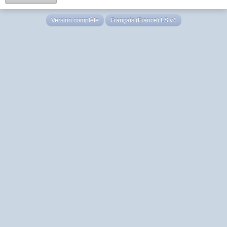
Version complète
Français (France) LS v4