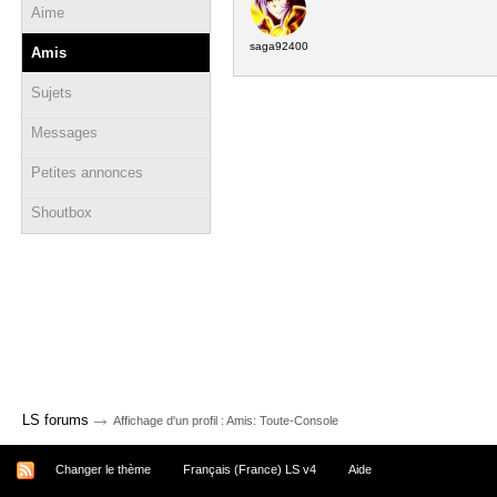
Aime
saga92400
Amis
Sujets
Messages
Petites annonces
Shoutbox
→
LS forums
Affichage d'un profil : Amis: Toute-Console
Changer le thème
Français (France) LS v4
Aide