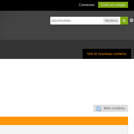
Connexion
Créer un compte
Membres
Voir le nouveau contenu
Mon contenu