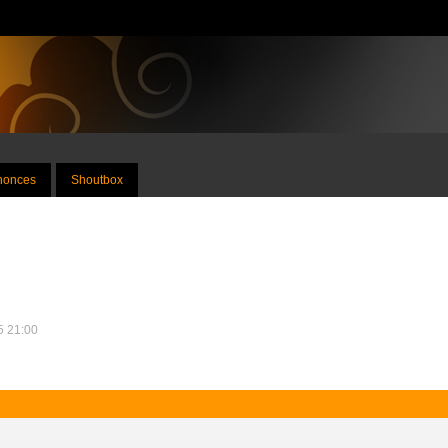
nnonces
Shoutbox
15 21:00