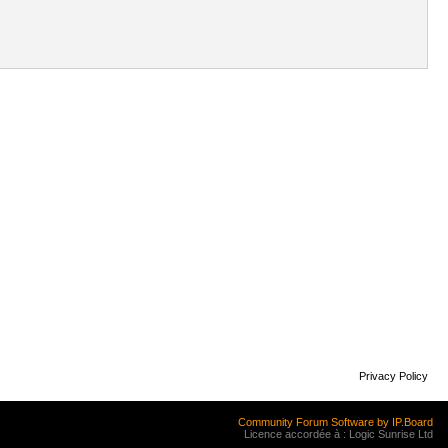
Privacy Policy
Community Forum Software by IP.Board
Licence accordée à : Logic Sunrise Ltd