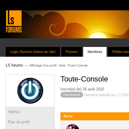
Logic-Sunrise (retour au site)
Forums
Membres
Petites a
→
LS forums
Affichage d'un profil : Amis: Toute-Console
Toute-Console
Inscrit(e) (le) 26 août 2015
Déconnecté
Dernière activité oct. 17 20
Aperçu
Amis
Flux du profil