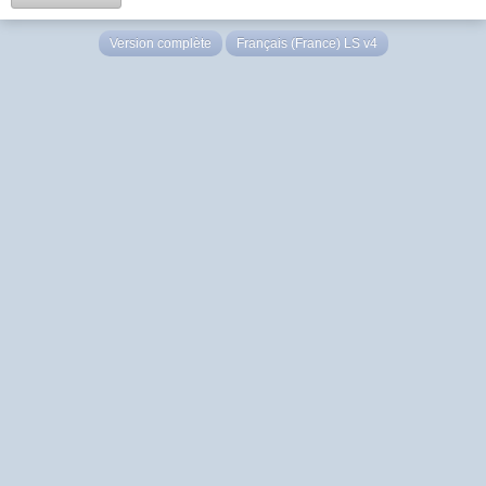
Version complète
Français (France) LS v4