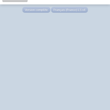
Version complète
Français (France) LS v4