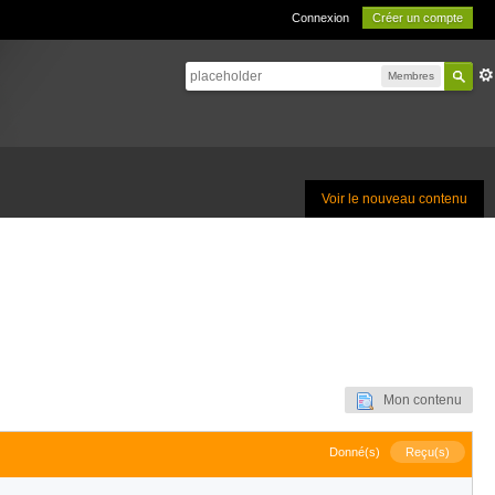
Connexion
Créer un compte
Membres
Voir le nouveau contenu
Mon contenu
Donné(s)
Reçu(s)