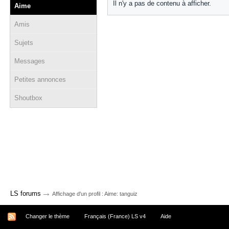
Il n'y a pas de contenu à afficher.
Aime
Amis
Sujets
Messages
Petites annonces
Shoutbox
→
LS forums
Affichage d'un profil : Aime: tanguiz
Changer le thème
Français (France) LS v4
Aide