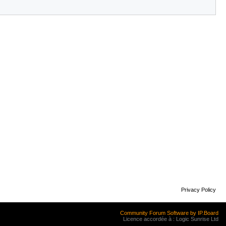
Privacy Policy
Community Forum Software by IP.Board
Licence accordée à : Logic Sunrise Ltd