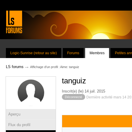
Logic-Sunrise (retour au site)
Forums
Membres
Petites a
→
LS forums
Affichage d'un profil : Aime: tanguiz
tanguiz
Inscrit(e) (le) 14 juil. 2015
Déconnecté
Dernière activité mars 14 2
Aperçu
Flux du profil