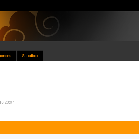
nnonces
Shoutbox
016 23:07