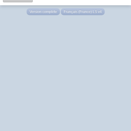
Version complète
Français (France) LS v4