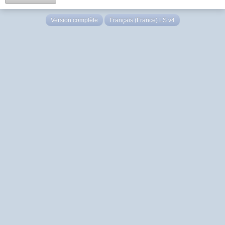
Version complète
Français (France) LS v4