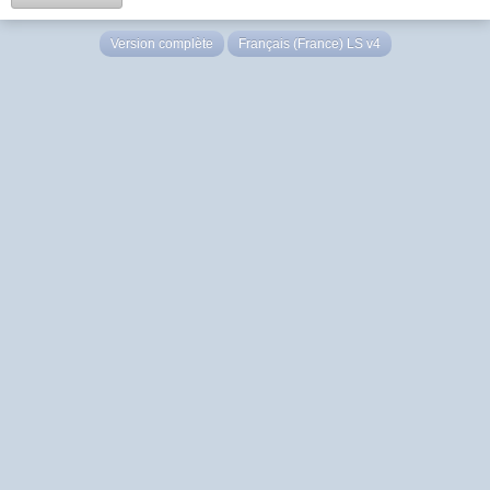
Version complète
Français (France) LS v4