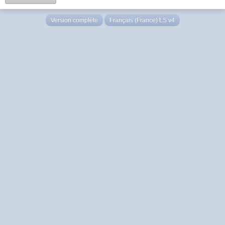
Version complète
Français (France) LS v4