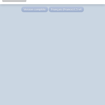
Version complète
Français (France) LS v4