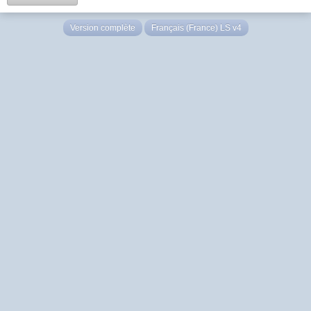
Version complète
Français (France) LS v4