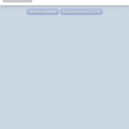
Version complète
Français (France) LS v4