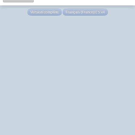
Version complète
Français (France) LS v4