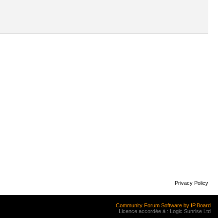
Privacy Policy
Community Forum Software by IP.Board
Licence accordée à : Logic Sunrise Ltd