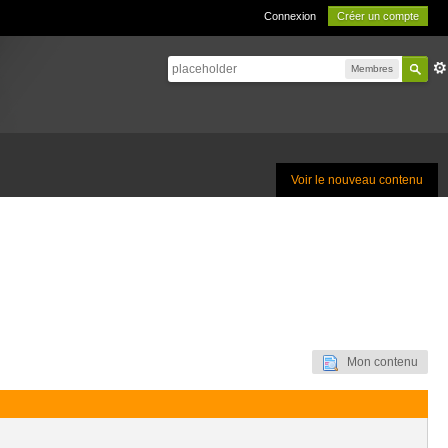
Connexion
Créer un compte
Membres
Voir le nouveau contenu
Mon contenu