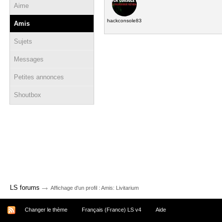
Aime
hackconsole83
Amis
Sujets
Messages
Petites annonces
Shoutbox
→
LS forums
Affichage d'un profil : Amis: Livitarium
Changer le thème
Français (France) LS v4
Aide