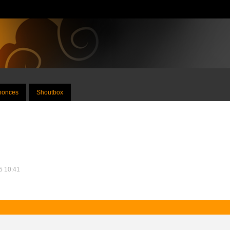
nnonces
Shoutbox
15 10:41