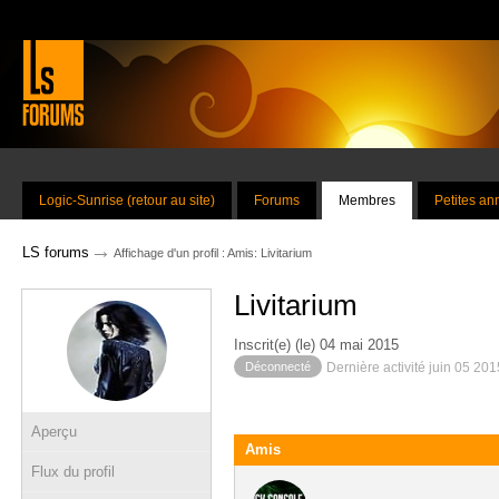
Logic-Sunrise (retour au site)
Forums
Membres
Petites a
→
LS forums
Affichage d'un profil : Amis: Livitarium
Livitarium
Inscrit(e) (le) 04 mai 2015
Déconnecté
Dernière activité juin 05 20
Aperçu
Amis
Flux du profil