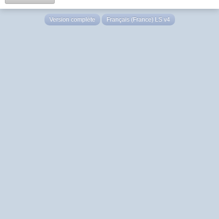
Version complète
Français (France) LS v4