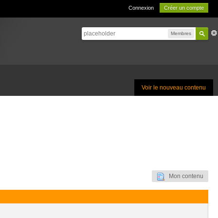
Connexion
Créer un compte
Membres
Voir le nouveau contenu
Mon contenu