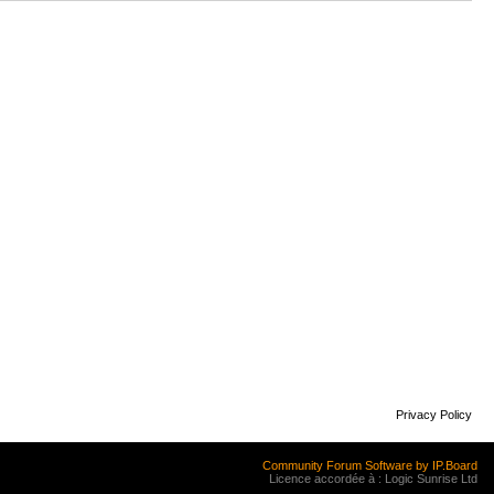
Privacy Policy
Community Forum Software by IP.Board
Licence accordée à : Logic Sunrise Ltd