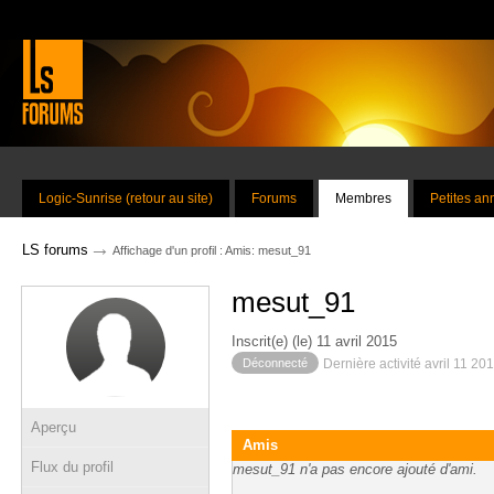
Logic-Sunrise (retour au site)
Forums
Membres
Petites a
→
LS forums
Affichage d'un profil : Amis: mesut_91
mesut_91
Inscrit(e) (le) 11 avril 2015
Déconnecté
Dernière activité avril 11 20
Aperçu
Amis
Flux du profil
mesut_91 n'a pas encore ajouté d'ami.