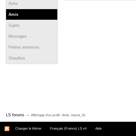
Aime
Amis
Sujets
Messages
Petites annonces
Shoutbox
→
LS forums
Affichage d'un profil : Amis: mesut_91
Changer le thème
Français (France) LS v4
Aide