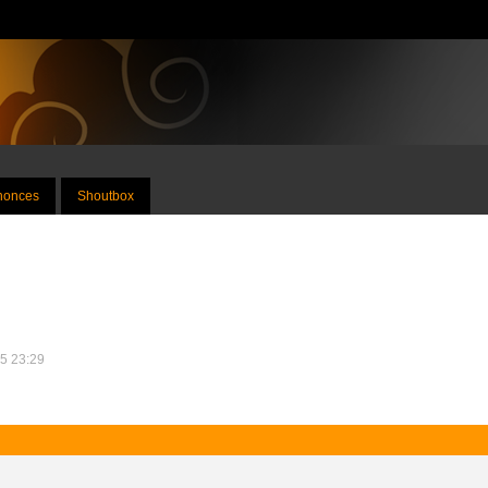
nnonces
Shoutbox
15 23:29